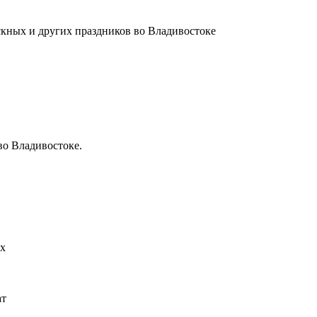
скных и других праздников во Владивостоке
во Владивостоке.
их
ат