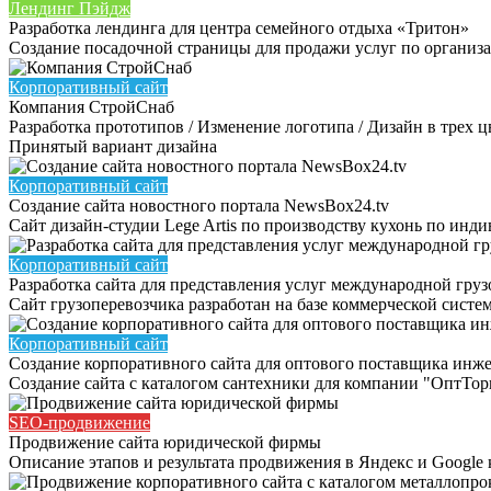
Лендинг Пэйдж
Разработка лендинга для центра семейного отдыха «Тритон»
Создание посадочной страницы для продажи услуг по организ
Корпоративный сайт
Компания СтройСнаб
Разработка прототипов / Изменение логотипа / Дизайн в трех 
Принятый вариант дизайна
Корпоративный сайт
Создание сайта новостного портала NewsBox24.tv
Сайт дизайн-студии Lege Artis по производству кухонь по инд
Корпоративный сайт
Разработка сайта для представления услуг международной гру
Сайт грузоперевозчика разработан на базе коммерческой сис
Корпоративный сайт
Создание корпоративного сайта для оптового поставщика инж
Создание сайта с каталогом сантехники для компании "ОптТо
SEO-продвижение
Продвижение сайта юридической фирмы
Описание этапов и результата продвижения в Яндекс и Google 